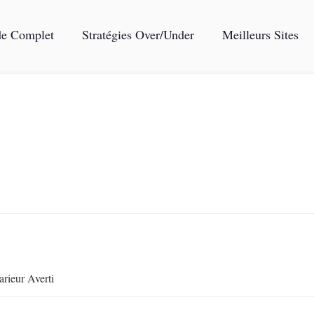
de Complet
Stratégies Over/Under
Meilleurs Sites
rieur Averti