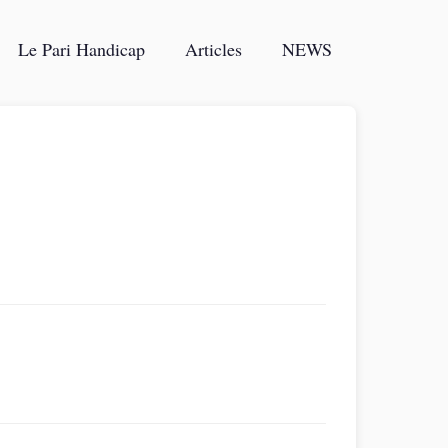
Le Pari Handicap
Articles
NEWS