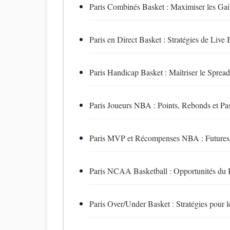
Paris Combinés Basket : Maximiser les Ga
Paris en Direct Basket : Stratégies de Liv
Paris Handicap Basket : Maîtriser le Sprea
Paris Joueurs NBA : Points, Rebonds et Pa
Paris MVP et Récompenses NBA : Futures
Paris NCAA Basketball : Opportunités du B
Paris Over/Under Basket : Stratégies pour