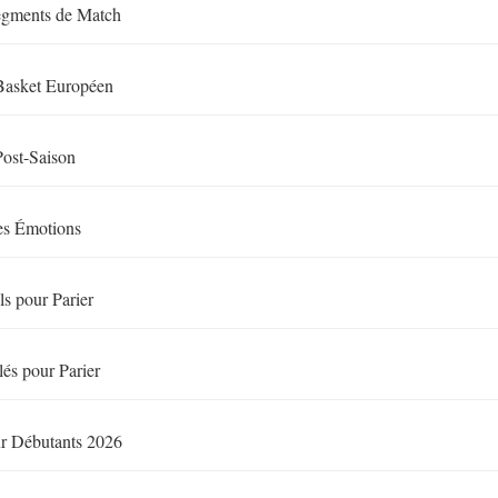
Segments de Match
e Basket Européen
Post-Saison
ses Émotions
ls pour Parier
lés pour Parier
ur Débutants 2026